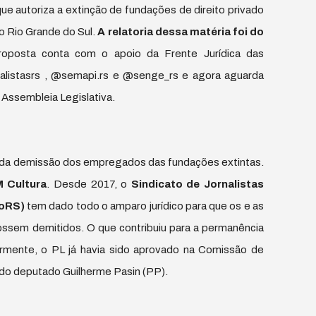
 que autoriza a extinção de fundações de direito privado
o Rio Grande do Sul.
A relatoria dessa matéria foi do
roposta conta com o apoio da Frente Jurídica das
alistasrs , @semapi.rs e @senge_rs e agora aguarda
a Assembleia Legislativa.
de da demissão dos empregados das fundações extintas.
 Cultura
. Desde 2017, o
Sindicato de Jornalistas
JoRS)
tem dado todo o amparo jurídico para que os e as
fossem demitidos. O que contribuiu para a permanência
rmente, o PL já havia sido aprovado na Comissão de
 do deputado Guilherme Pasin (PP).