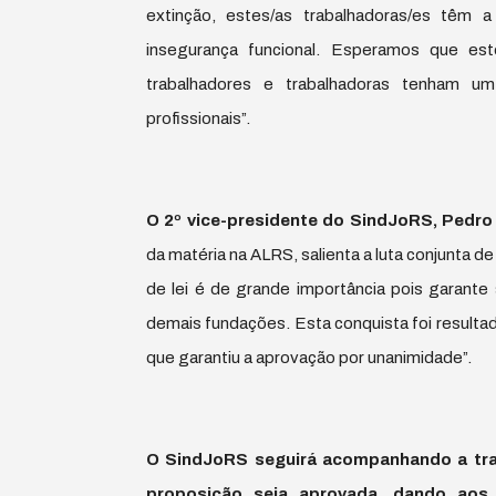
extinção, estes/as trabalhadoras/es tê
insegurança funcional. Esperamos que es
trabalhadores e trabalhadoras tenham um 
profissionais”.
O 2º vice-presidente do SindJoRS, Pedro 
da matéria na ALRS, salienta a luta conjunta d
de lei é de grande importância pois garante
demais fundações. Esta conquista foi resultad
que garantiu a aprovação por unanimidade”.
O SindJoRS seguirá acompanhando a tram
proposição seja aprovada, dando aos 