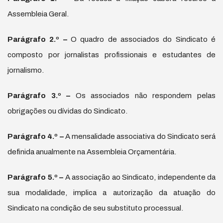
Assembleia Geral.
Par
á
grafo 2.
º
–
O quadro de associados do Sindicato é
composto por jornalistas profissionais e estudantes de
jornalismo.
Par
á
grafo 3.
º
–
Os associados não respondem pelas
obrigações ou dívidas do Sindicato.
Par
á
grafo 4.
º
–
A mensalidade associativa do Sindicato será
definida anualmente na Assembleia Orçamentária.
Par
á
grafo 5.
º
–
A associação ao Sindicato, independente da
sua modalidade, implica a autorização da atuação do
Sindicato na condição de seu substituto processual.