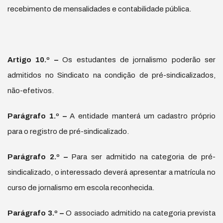
recebimento de mensalidades e contabilidade pública.
Artigo 10.
º
–
Os estudantes de jornalismo poderão ser
admitidos no Sindicato na condição de pré-sindicalizados,
não-efetivos.
Par
á
grafo 1.
º
–
A entidade manterá um cadastro próprio
para o registro de pré-sindicalizado.
Par
á
grafo 2.
º
–
Para ser admitido na categoria de pré-
sindicalizado, o interessado deverá apresentar a matrícula no
curso de jornalismo em escola reconhecida.
Par
á
grafo 3.
º
–
O associado admitido na categoria prevista