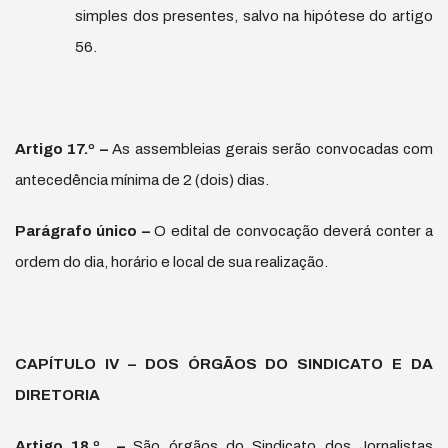
simples dos presentes, salvo na hipótese do artigo
56.
Artigo 17.
º
–
As assembleias gerais serão convocadas com
antecedência mínima de 2 (dois) dias.
Par
á
grafo
ú
nico –
O edital de convocação deverá conter a
ordem do dia, horário e local de sua realização.
CAPÍTULO IV – DOS ÓRGÃOS DO SINDICATO E DA
DIRETORIA
Artigo 18.
º
–
São órgãos do Sindicato dos Jornalistas