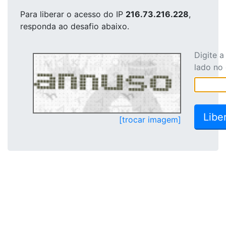
Para liberar o acesso
do IP
216.73.216.228
,
responda ao desafio abaixo.
Digite 
lado no
[trocar imagem]