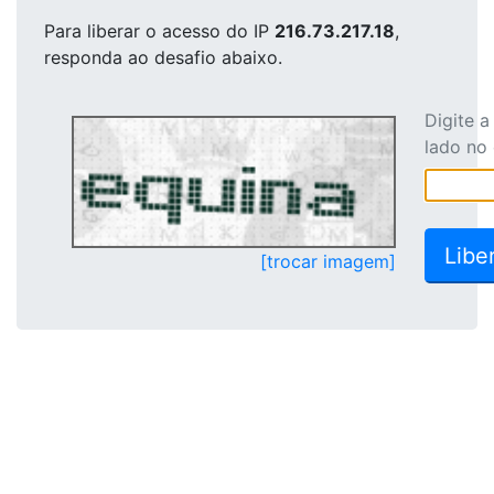
Para liberar o acesso
do IP
216.73.217.18
,
responda ao desafio abaixo.
Digite 
lado no
[trocar imagem]