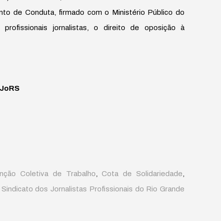
o de Conduta, firmado com o Ministério Público do
rofissionais jornalistas, o direito de oposição à
ndJoRS
nção Coletiva de Trabalho
,
Cota de Solidariedade
,
,
Sindicato dos Jornalistas Profissionais do Rio Grande