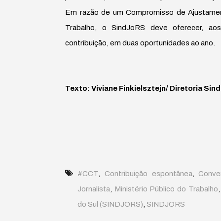
Em razão de um Compromisso de Ajustament
Trabalho, o SindJoRS deve oferecer, aos p
contribuição, em duas oportunidades ao ano.
Texto: Viviane Finkielsztejn/ Diretoria Si
#CCT
,
Contribuição espontânea
,
Conve
Jornalista
,
Ministério Público do Trabalho
do Sul (SINDJORS)
,
SINDJORS