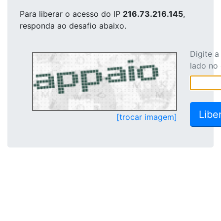
Para liberar o acesso
do IP
216.73.216.145
,
responda ao desafio abaixo.
Digite 
lado no
[trocar imagem]