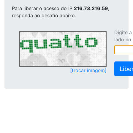
Para liberar o acesso
do IP
216.73.216.59
,
responda ao desafio abaixo.
Digite 
lado no
[trocar imagem]