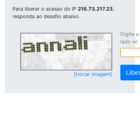
Para liberar o acesso
do IP
216.73.217.23
,
responda ao desafio abaixo.
Digite 
lado no
[trocar imagem]