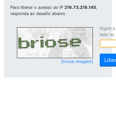
Para liberar o acesso
do IP
216.73.216.145
,
responda ao desafio abaixo.
Digite 
lado no
[trocar imagem]