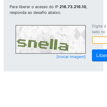
Para liberar o acesso
do IP
216.73.216.10
,
responda ao desafio abaixo.
Digite 
lado no
[trocar imagem]