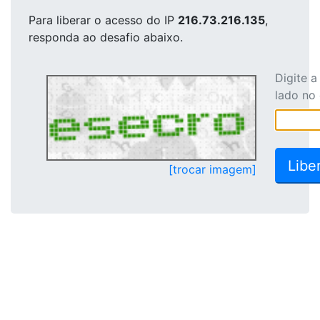
Para liberar o acesso
do IP
216.73.216.135
,
responda ao desafio abaixo.
Digite 
lado no
[trocar imagem]