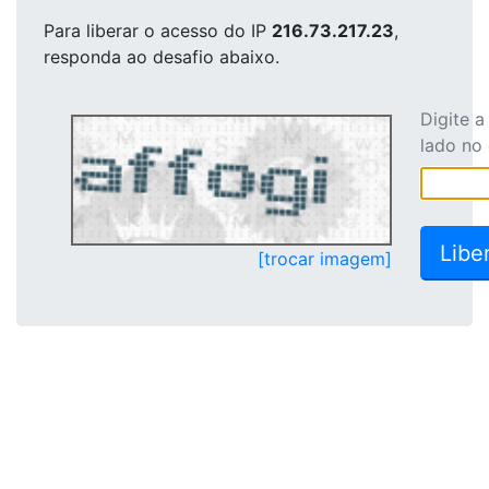
Para liberar o acesso
do IP
216.73.217.23
,
responda ao desafio abaixo.
Digite 
lado no
[trocar imagem]