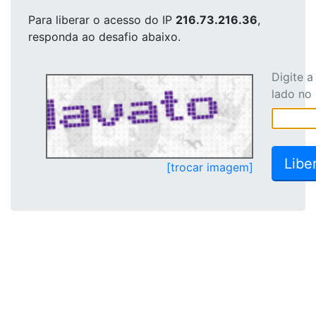
Para liberar o acesso
do IP
216.73.216.36
,
responda ao desafio abaixo.
Digite 
lado no
[trocar imagem]