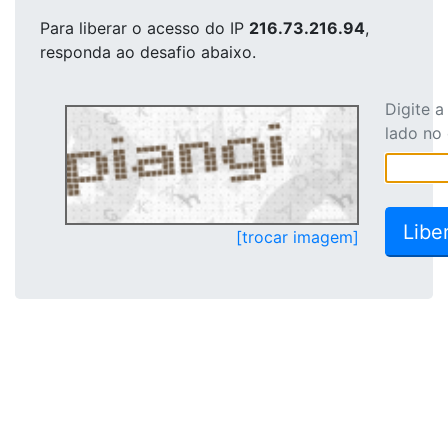
Para liberar o acesso
do IP
216.73.216.94
,
responda ao desafio abaixo.
Digite 
lado no
[trocar imagem]