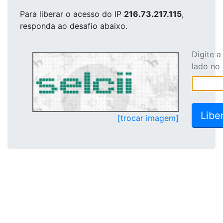
Para liberar o acesso
do IP
216.73.217.115
,
responda ao desafio abaixo.
Digite 
lado no
[trocar imagem]