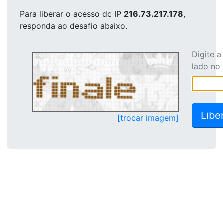
Para liberar o acesso
do IP
216.73.217.178
,
responda ao desafio abaixo.
Digite 
lado no
[trocar imagem]