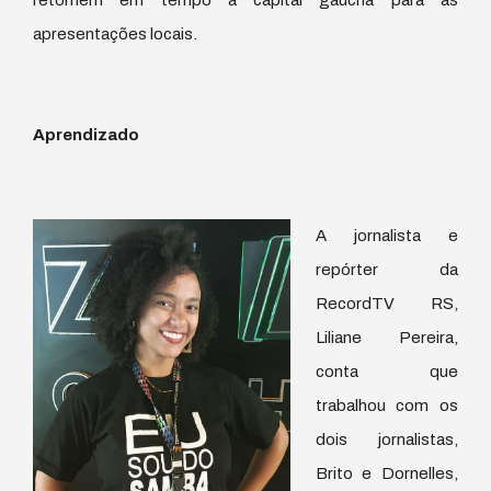
retornem em tempo à capital gaúcha para as
apresentações locais.
Aprendizado
A jornalista e
repórter da
RecordTV RS,
Liliane Pereira,
conta que
trabalhou com os
dois jornalistas,
Brito e Dornelles,