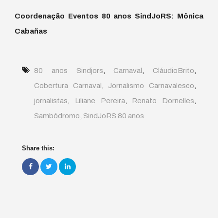
Coordenação Eventos 80 anos SindJoRS: Mônica
Cabañas
80 anos Sindjors
,
Carnaval
,
CláudioBrito
,
Cobertura Carnaval
,
Jornalismo Carnavalesco
,
jornalistas
,
Liliane Pereira
,
Renato Dornelles
,
Sambódromo
,
SindJoRS 80 anos
Share this: