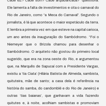
Cadê luz? Cadê som? Cadê arquibancada?” questiona.
Ele lamenta a falta de investimentos e cita o carnaval do
Rio de Janeiro, como “a Meca do Carnaval”. Segundo o
jornalista, é lá que acontece o maior espetáculo da terra.
E lembra a primeira vez em que esteve na capital carioca,
um ano antes da inauguração do Sambódromo. “Foi o
Niemeyer que o Brizola chamou para desenhar o
Sambódromo. O arquiteto não gostou do primeiro local
sugerido, que era na zona oeste do Rio, e argumentou
que, na Marquês de Sapucaí com a Presidente Vargas,
existiu a ‘tia Ciata’ (Hilária Batista de Almeida, sambista,
quituteira, mãe de santo; a casa dela é referência na
história do samba, do candomblé e do Rio de Janeiro) e
outras ‘tias baianas’, que ganhavam a vida fazendo
quitutes e, à noite, acolhiam sambistas e promoviam