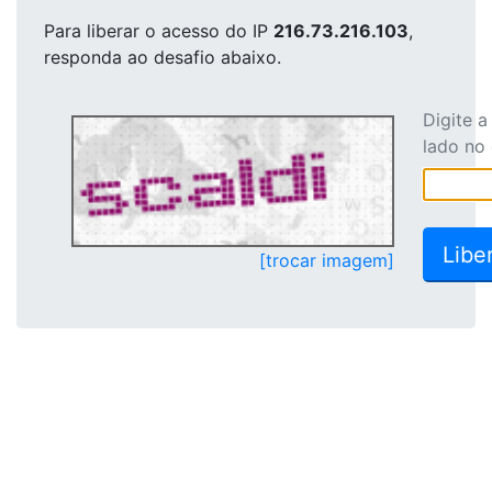
Para liberar o acesso
do IP
216.73.216.103
,
responda ao desafio abaixo.
Digite 
lado no
[trocar imagem]