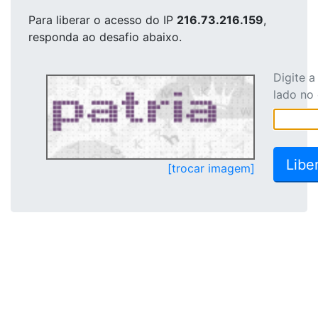
Para liberar o acesso
do IP
216.73.216.159
,
responda ao desafio abaixo.
Digite 
lado no
[trocar imagem]