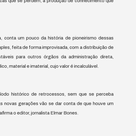
ticas que se perdem, a produção de conhecimento que
a, conta um pouco da história de pioneirismo dessas
mples, feita de forma improvisada, com a distribuição de
stáveis para outros órgãos da administração direta,
, material e imaterial, cujo valor é incalculável.
íodo histórico de retrocessos, sem que se perceba
 as novas gerações vão se dar conta de que houve um
irma o editor, jornalista Elmar Bones.