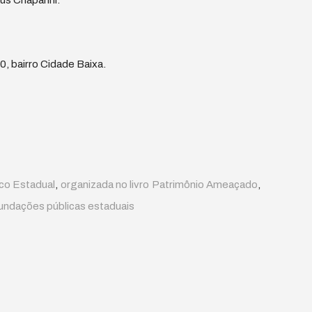
us Chaparini.
40, bairro Cidade Baixa.
ico Estadual
,
organizada no livro Patrimônio Ameaçado
,
undações públicas estaduais