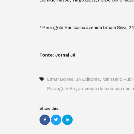
Geraldo Hasse, Tiago Baltz, Felipe Uhr e Mate
* Parangolé Bar fica na avenida Lima e Silva, 2
Fonte: Jornal Já
Elmar Bones
,
JÁ Editores
,
Ministério Públ
Parangolé Bar
,
processo de extinção das f
Share this: