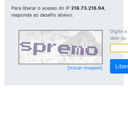
Para liberar o acesso
do IP
216.73.216.94
,
responda ao desafio abaixo.
Digite 
lado no
[trocar imagem]