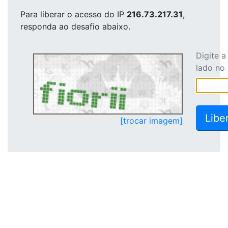
Para liberar o acesso
do IP
216.73.217.31
,
responda ao desafio abaixo.
Digite 
lado no
[trocar imagem]