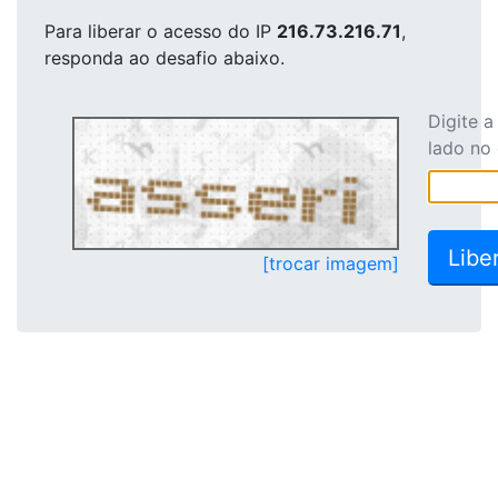
Para liberar o acesso
do IP
216.73.216.71
,
responda ao desafio abaixo.
Digite 
lado no
[trocar imagem]