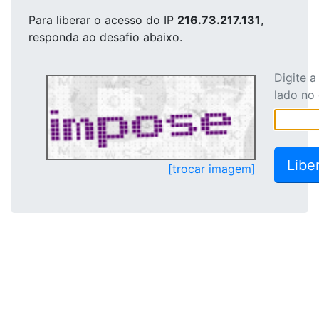
Para liberar o acesso
do IP
216.73.217.131
,
responda ao desafio abaixo.
Digite 
lado no
[trocar imagem]