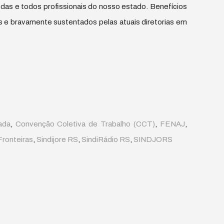
as e todos profissionais do nosso estado. Benefícios
s e bravamente sustentados pelas atuais diretorias em
ada
,
Convenção Coletiva de Trabalho (CCT)
,
FENAJ
,
ronteiras
,
Sindijore RS
,
SindiRádio RS
,
SINDJORS