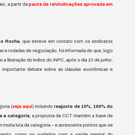
io, a partir da
pauta de reivindicações aprovada em
os Rocha
, que esteve em contato com os sindicatos
as e rodadas de negociação, foi informada de que, logo
 a liberação do índice do INPC, após o dia 10 de junho,
e importante debate sobre as clásulas econômicas e
oria (
veja aqui
) incluindo
reajuste de 10%, 100% do
a a categoria
, a proposta da CCT mantém a base de
m muita luta da categoria – e acrescenta pontos que se
mento, como os cuidados com a saúde mental do