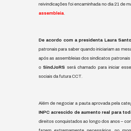
reivindicações foi encaminhada no dia 21 de ma
assembleia
.
De acordo com a presidenta Laura Sant
patronais para saber quando iniciariam as mes
após as assembleias dos sindicatos patronais e
o
SindJoRS
será chamado para iniciar ess
sociais da futura CCT.
Além de negociar a pauta aprovada pela categ
INPC acrescido de aumento real para tod
direitos conquistados ao longo dos anos – co
fazem extremamente necessários, no mo