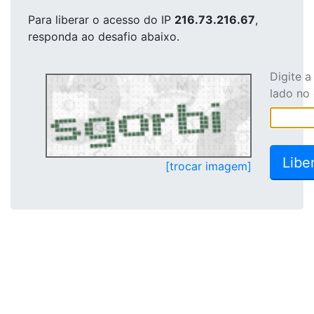
Para liberar o acesso
do IP
216.73.216.67
,
responda ao desafio abaixo.
Digite 
lado no
[trocar imagem]