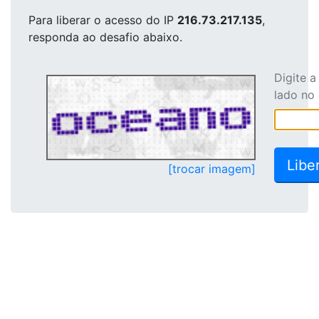
Para liberar o acesso
do IP
216.73.217.135
,
responda ao desafio abaixo.
Digite 
lado no
[trocar imagem]