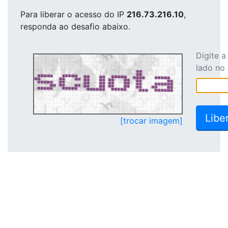
Para liberar o acesso
do IP
216.73.216.10
,
responda ao desafio abaixo.
Digite 
lado no
[trocar imagem]