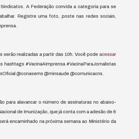
Sindicatos. A Federação convida a categoria para se
rabalhar. Registre uma foto, poste nas redes sociais,
mprensa.
 serão realizadas a partir das 10h. Você pode
acessar
o as hashtags #VacinaAImprensa #VacinaParaJornalistas
assOficial @conasems @minsaude @comunicacns.
ção para alavancar o número de assinaturas no abaixo-
 Nacional de Imunização, que já conta com a adesão de 6
 será encaminhado na próxima semana ao Ministério da