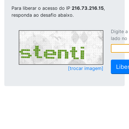
Para liberar o acesso
do IP
216.73.216.15
,
responda ao desafio abaixo.
Digite 
lado no
[trocar imagem]