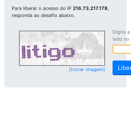
Para liberar o acesso
do IP
216.73.217.178
,
responda ao desafio abaixo.
Digite 
lado no
[trocar imagem]