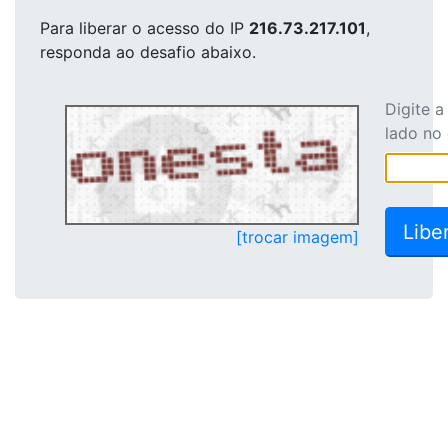
Para liberar o acesso
do IP
216.73.217.101
,
responda ao desafio abaixo.
Digite 
lado no
[trocar imagem]