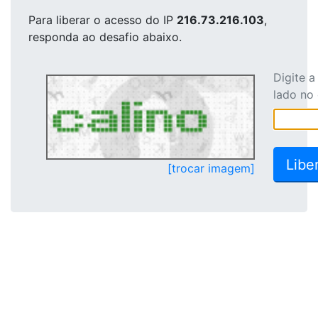
Para liberar o acesso
do IP
216.73.216.103
,
responda ao desafio abaixo.
Digite 
lado no
[trocar imagem]