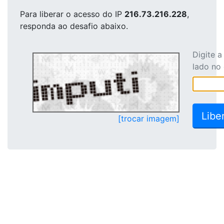
Para liberar o acesso
do IP
216.73.216.228
,
responda ao desafio abaixo.
Digite 
lado no
[trocar imagem]