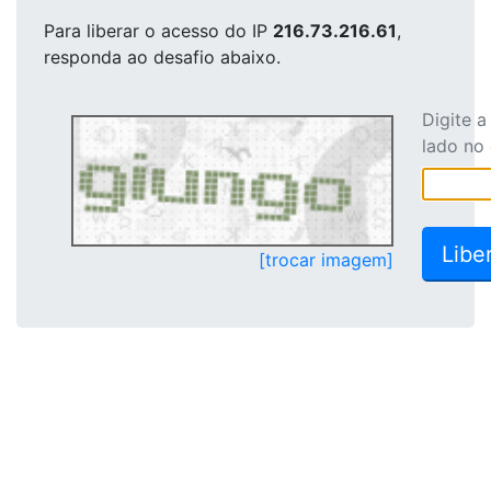
Para liberar o acesso
do IP
216.73.216.61
,
responda ao desafio abaixo.
Digite 
lado no
[trocar imagem]