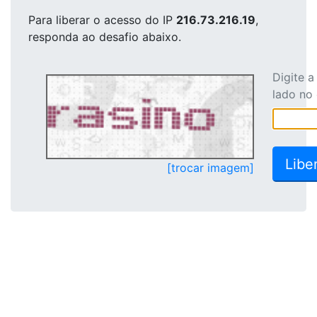
Para liberar o acesso
do IP
216.73.216.19
,
responda ao desafio abaixo.
Digite 
lado no
[trocar imagem]