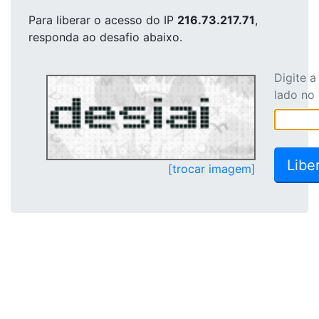
Para liberar o acesso
do IP
216.73.217.71
,
responda ao desafio abaixo.
Digite 
lado no
[trocar imagem]