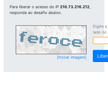
Para liberar o acesso
do IP
216.73.216.212
,
responda ao desafio abaixo.
Digite 
lado no
[trocar imagem]