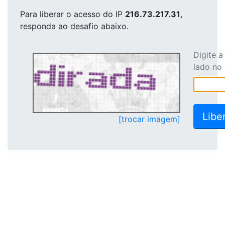
Para liberar o acesso
do IP
216.73.217.31
,
responda ao desafio abaixo.
Digite 
lado no
[trocar imagem]