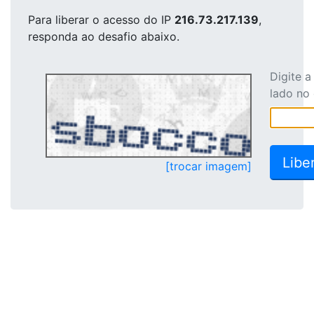
Para liberar o acesso
do IP
216.73.217.139
,
responda ao desafio abaixo.
Digite 
lado no
[trocar imagem]