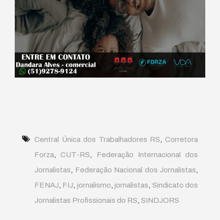
Central Única dos Trabalhadores RS
,
Corretora
Forza
,
CUT-RS
,
Federação Internacional dos
Jornalistas
,
Federação Nacional dos Jornalistas
,
FENAJ
,
FIJ
,
jornalismo
,
jornalistas
,
Sindicato dos
Jornalistas Profissionais do RS
,
SINDJORS