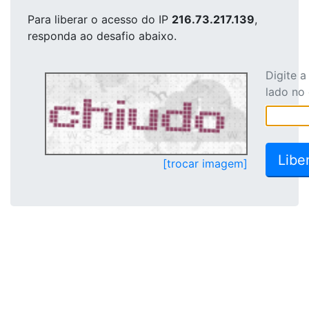
Para liberar o acesso
do IP
216.73.217.139
,
responda ao desafio abaixo.
Digite 
lado no
[trocar imagem]