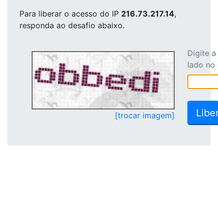
Para liberar o acesso
do IP
216.73.217.14
,
responda ao desafio abaixo.
Digite 
lado no
[trocar imagem]