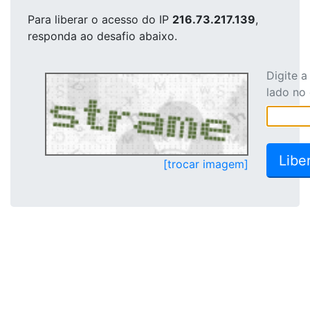
Para liberar o acesso
do IP
216.73.217.139
,
responda ao desafio abaixo.
Digite 
lado no
[trocar imagem]