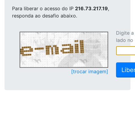
Para liberar o acesso
do IP
216.73.217.19
,
responda ao desafio abaixo.
Digite 
lado no
[trocar imagem]