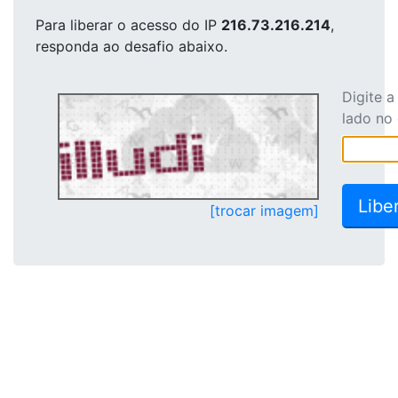
Para liberar o acesso
do IP
216.73.216.214
,
responda ao desafio abaixo.
Digite 
lado no
[trocar imagem]