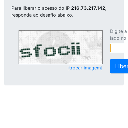
Para liberar o acesso
do IP
216.73.217.142
,
responda ao desafio abaixo.
Digite 
lado no
[trocar imagem]