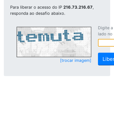
Para liberar o acesso
do IP
216.73.216.67
,
responda ao desafio abaixo.
Digite 
lado no
[trocar imagem]