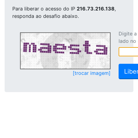
Para liberar o acesso
do IP
216.73.216.138
,
responda ao desafio abaixo.
Digite 
lado no
[trocar imagem]