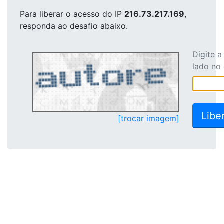
Para liberar o acesso
do IP
216.73.217.169
,
responda ao desafio abaixo.
Digite 
lado no
[trocar imagem]